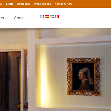
ns
Stage
Accidents
Press release
Family Office
rs
Contact