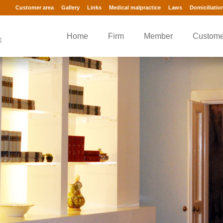
Customer area
Gallery
Links
Medical malpractice
Laws
Domiciliatio
Home
Firm
Member
Custome