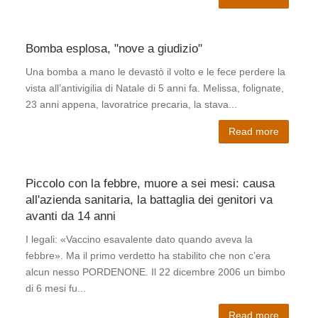
Bomba esplosa, "nove a giudizio"
Oper
Una bomba a mano le devastò il volto e le fece perdere la
vista all’antivigilia di Natale di 5 anni fa. Melissa, folignate,
23 anni appena, lavoratrice precaria, la stava...
Read more
Traged
Piccolo con la febbre, muore a sei mesi: causa
Accus
all'azienda sanitaria, la battaglia dei genitori va
bomba
avanti da 14 anni
sfreg
I legali: «Vaccino esavalente dato quando aveva la
febbre». Ma il primo verdetto ha stabilito che non c’era
alcun nesso PORDENONE. Il 22 dicembre 2006 un bimbo
di 6 mesi fu...
Stab
Read more