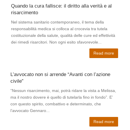
Quando la cura fallisce: il diritto alla verità e al
Cerc
risarcimento
Lo St
Nel sistema sanitario contemporaneo, il tema della
sedi, 
responsabilità medica si colloca al crocevia tra tutela
candi
costituzionale della salute, qualità delle cure ed effettività
telef
dei rimedi risarcitori. Non ogni esito sfavorevole...
Read more
Batte
L’avvocato non si arrende “Avanti con l’azione
civile”
“Nessun risarcimento, mai, potrà ridare la vista a Melissa,
ma il nostro dovere è quello di tutelarla fino in fondo”. E’
con questo spirito, combattivo e determinato, che
l’avvocato Gennaro...
Ricov
Read more
dopo 