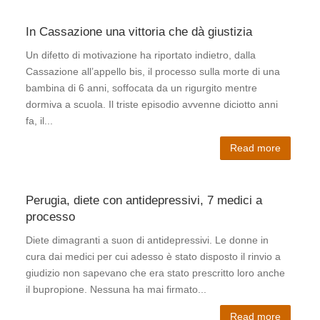
il gra
caso 
In Cassazione una vittoria che dà giustizia
Un difetto di motivazione ha riportato indietro, dalla
Cassazione all’appello bis, il processo sulla morte di una
bambina di 6 anni, soffocata da un rigurgito mentre
Stro
dormiva a scuola. Il triste episodio avvenne diciotto anni
chie
fa, il...
Read more
Perugia, diete con antidepressivi, 7 medici a
processo
Diete dimagranti a suon di antidepressivi. Le donne in
Folig
cura dai medici per cui adesso è stato disposto il rinvio a
della
giudizio non sapevano che era stato prescritto loro anche
ricov
il bupropione. Nessuna ha mai firmato...
settic
Read more