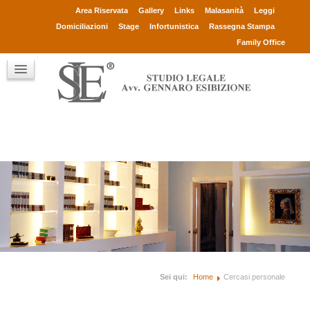
Avv. Gennaro Esibizione
Area Riservata
Gallery
Links
Malasanità
Leggi
Collaboratori
Domiciliazioni
Stage
Infortunistica
Rassegna Stampa
Consulenti
Family Office
Clienti
Chi sono
Contatti
Sei qui:
Home
Cercasi personale