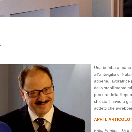
"
Una bomba a mano le 
all’antivigilia di Nat
appena, lavoratrice 
dello stabilimento mi
procura della Repub
chiesto il rinvio a gi
addetti che avrebber
APRI L'ARTICOLO 
Erika Pontini - 15 f