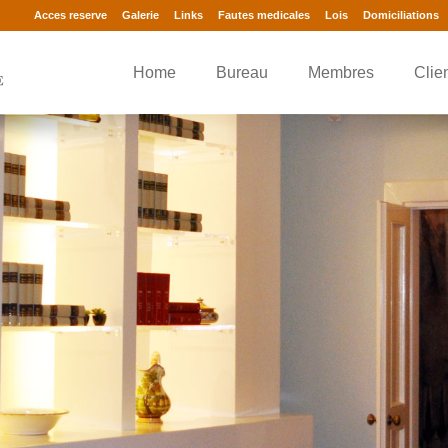
Acces reserve
Galerie
Links
Fautes medicales
Lois
Domiciliations
Home
Bureau
Membres
Clie