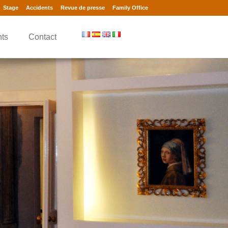
Stage
Accidents
Revue de presse
Family Office
nts
Contact