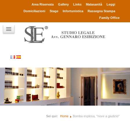
Avv. Gennaro Esibizione
Area Riservata
Gallery
Links
Malasanità
Leggi
Collaboratori
Domiciliazioni
Stage
Infortunistica
Rassegna Stampa
Consulenti
Family Office
Clienti
Chi sono
Contatti
Sei qui:
Home
Bomba esplosa, "nove a giudizio"