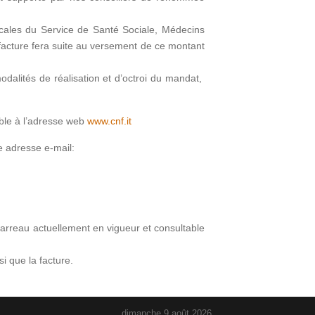
locales du Service de Santé Sociale, Médecins
facture fera suite au versement de ce montant
odalités de réalisation et d’octroi du mandat,
able à l’adresse web
www.cnf.it
e adresse e-mail:
 barreau actuellement en vigueur et consultable
i que la facture.
dimanche 9 août 2026