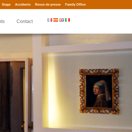
Stage
Accidents
Revue de presse
Family Office
nts
Contact