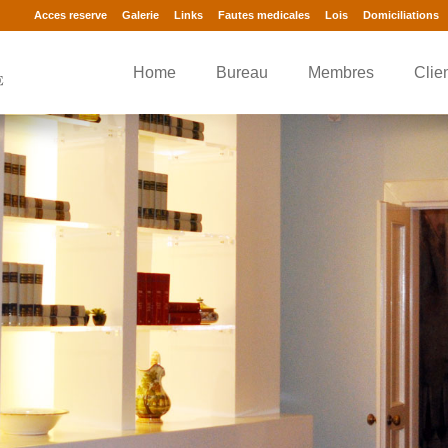
Acces reserve
Galerie
Links
Fautes medicales
Lois
Domiciliations
Home
Bureau
Membres
Clie