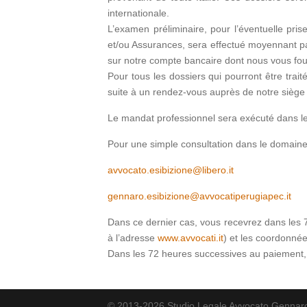
internationale.
L’examen préliminaire, pour l’éventuelle pri
et/ou Assurances, sera effectué moyennant pa
sur notre compte bancaire dont nous vous fou
Pour tous les dossiers qui pourront être trai
suite à un rendez-vous auprès de notre siège l
Le mandat professionnel sera exécuté dans le
Pour une simple consultation dans le domaine d
avvocato.esibizione@libero.it
gennaro.esibizione@avvocatiperugiapec.it
Dans ce dernier cas, vous recevrez dans les 7 
à l’adresse
www.avvocati.it
) et les coordonnée
Dans les 72 heures successives au paiement, v
© 2013-2026 Studio Legale Avvocato Gennaro