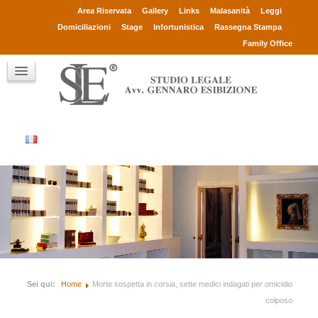
Avv. Gennaro Esibizione
Area Riservata
Gallery
Links
Malasanità
Leggi
Collaboratori
Domiciliazioni
Stage
Infortunistica
Rassegna Stampa
Consulenti
Family Office
Clienti
Chi sono
Contatti
Sei qui:
Home
Morte sospetta in corsia, sette medici indagati per omicidio
colposo