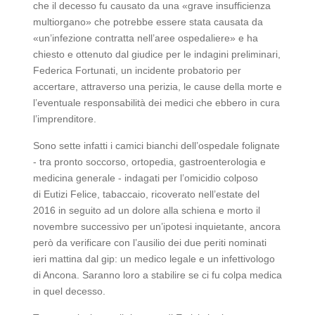
che il decesso fu causato da una «grave insufficienza
multiorgano» che potrebbe essere stata causata da
«un’infezione contratta nell’aree ospedaliere» e ha
chiesto e ottenuto dal giudice per le indagini preliminari,
Federica Fortunati, un incidente probatorio per
accertare, attraverso una perizia, le cause della morte e
l’eventuale responsabilità dei medici che ebbero in cura
l’imprenditore.
Sono sette infatti i camici bianchi dell’ospedale folignate
- tra pronto soccorso, ortopedia, gastroenterologia e
medicina generale - indagati per l’omicidio colposo
di
Eutizi Felice
, tabaccaio, ricoverato nell’estate del
2016 in seguito ad un dolore alla schiena e morto il
novembre successivo per un’ipotesi inquietante, ancora
però da verificare con l’ausilio dei due periti nominati
ieri mattina dal gip: un medico legale e un infettivologo
di Ancona. Saranno loro a stabilire se ci fu colpa medica
in quel decesso.