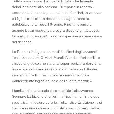
Tutto comincia con il ricovero di Eutizi che lamenta
dolori lancinanti alla schiena. Di reparto in reparto -
secondo la denuncia presentata dai familiari, la vedova
e i figli - i medici non riescono a diagnosticare la
patologia che affligge il 64enne. Fino a novembre
quando Eutizi muore. La procura dispone un’autopsia.
Gli esiti ipotizzano un’infezione ospedaliera come causa
del decesso.
La Procura indaga sette medici - difesi dagli avvocati
Tesei, Secondari, Olivieri, Murali, Alberti e Fortunelli - e
chiede al giudice che sia una ‘super-perizia’ a dare una
risposta e verificare se ci sia stata, nella condotta dei
sanitari coinvolti, una colpevole omissione quale
«antecedente logico-causale dell’evento mortale».
I familiari del tabaccaio si sono affidati all’avvocato
Gennaro Esibizione che, ieri mattina, ha nominato due
specialisti. «Il dolore della famiglia - dice Esibizione - , si
traduce in una richiesta di giustizia per il povero Felice,