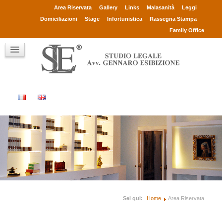
Avv. Gennaro Esibizione
Area Riservata
Gallery
Links
Malasanità
Leggi
Collaboratori
Domiciliazioni
Stage
Infortunistica
Rassegna Stampa
Consulenti
Family Office
Clienti
Chi sono
Contatti
Sei qui:
Home
Area Riservata