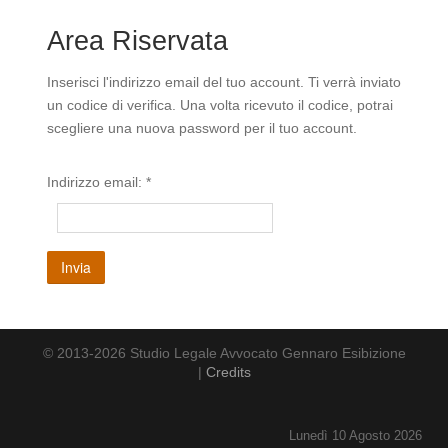
Area Riservata
Inserisci l'indirizzo email del tuo account. Ti verrà inviato
un codice di verifica. Una volta ricevuto il codice, potrai
scegliere una nuova password per il tuo account.
Indirizzo email:
*
Invia
© 2013-2026 Studio Legale Avvocato Gennaro Esibizione
|
Credits
Lunedì 10 Agosto 2026